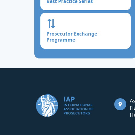
Best Practice Series
Prosecutor Exchange
Programme
As
Fi
Ha