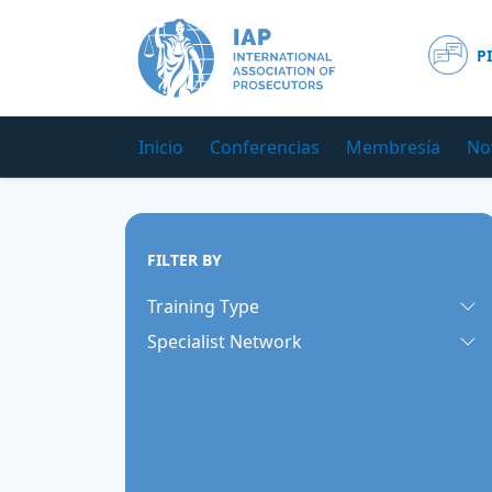
P
Inicio
Conferencias
Membresía
No
FILTER BY
Training Type
Specialist Network