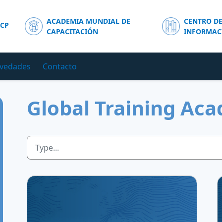
ACADEMIA MUNDIAL DE
CENTRO D
ICP
CAPACITACIÓN
INFORMAC
vedades
Contacto
Global Training Ac