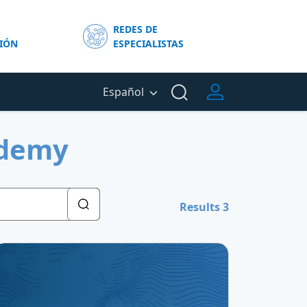
E
REDES DE
IÓN
ESPECIALISTAS
Español
ademy
Results 3